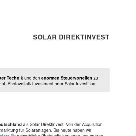
SOLAR DIREKTINVEST
ter Technik
und den
enormen Steuervorteilen
zu
nt, Photovoltaik Investment oder Solar Investition
eutschland
als Solar Direktinvest. Von der Acquisition
rmarktung für Solaranlagen. Bis heute haben wir
platz
für gewerbliche Photovoltaikanlagen und sparen