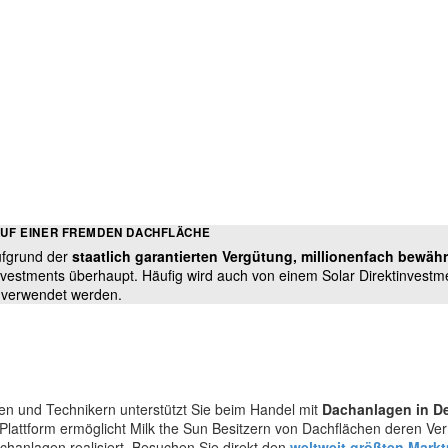
AUF EINER FREMDEN DACHFLÄCHE
aufgrund der
staatlich garantierten Vergütung,
millionenfach bewähr
Investments überhaupt. Häufig wird auch von einem Solar Direktinvestme
m verwendet werden.
en und Technikern unterstützt Sie beim Handel mit
Dachanlagen in D
e-Plattform ermöglicht Milk the Sun Besitzern von Dachflächen deren Ve
achanlagen
realisiert. Besuchen Sie direkt den
weltweit größten Markt