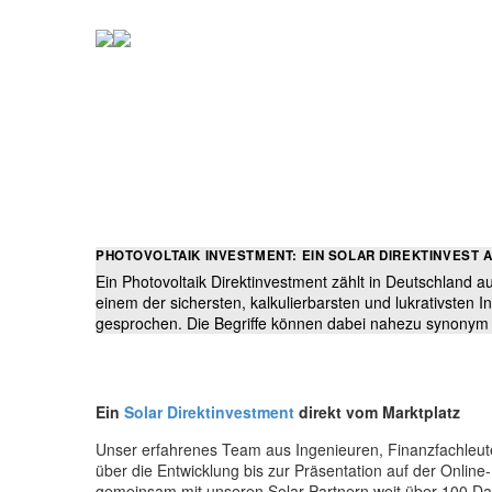
PHOTOVOLTAIK INVESTMENT: EIN SOLAR DIREKTINVEST 
Ein Photovoltaik Direktinvestment zählt in Deutschland 
einem der sichersten, kalkulierbarsten und lukrativsten 
gesprochen. Die Begriffe können dabei nahezu synony
Ein
Solar Direktinvestment
direkt vom Marktplatz
Unser erfahrenes Team aus Ingenieuren, Finanzfachleut
über die Entwicklung bis zur Präsentation auf der Onlin
gemeinsam mit unseren Solar Partnern weit über 100 D